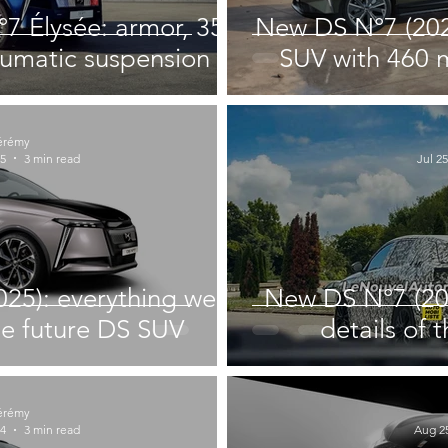
°7 Élysée: armor, 350
New DS N°7 (202
umatic suspension
SUV with 460 m
érémy
25
3 min read
Jul 25
25): everything we
New DS N°7 (202
e future DS SUV
details of 
érémy
24
3 min read
Aug 25