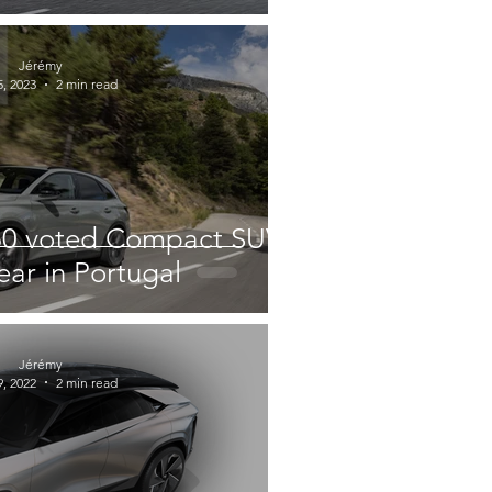
Jérémy
, 2023
2 min read
60 voted Compact SUV
ear in Portugal
Jérémy
, 2022
2 min read