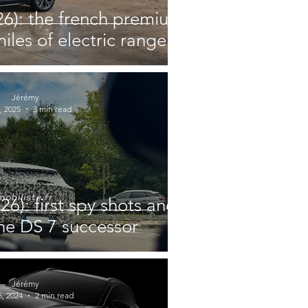
6): the french premium
iles of electric range
Jérémy
, 2025
3 min read
6): first spy shots and
the DS 7 successor
Jérémy
, 2024
2 min read