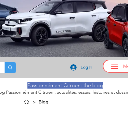
M
Log In
Passionnément Citroën: the blog
log Passionnément Citroën : actualités, essais, histoires et dossi
>
Blog