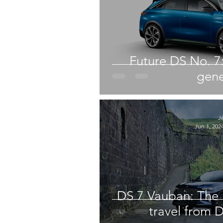
Future DS No. 7
gene
J
Jun 1, 202
DS 7 Vauban: The 
travel from 