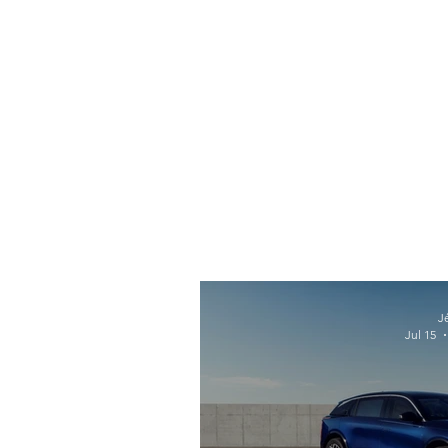
J
Jul 15