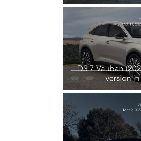
J
Oct 11, 202
DS 7 Vauban (202
version in
J
Mar 9, 202