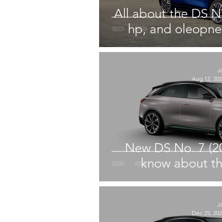
All about the DS N
hp, and oleopne
J
Aug 12, 20
New DS No. 7 (20
know about th
J
Dec 25, 20