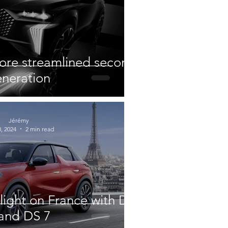
more streamlined second
neration
Jérémy
, 2024
2 min read
light on France with DS
and DS 7