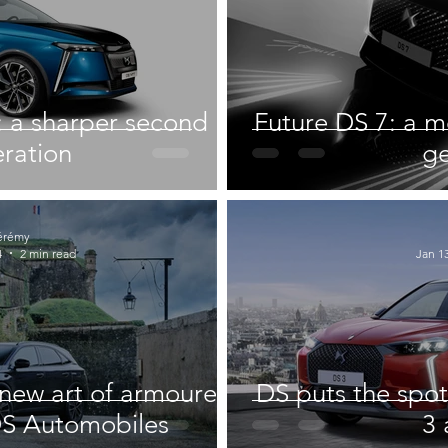
: a sharper second
Future DS 7: a 
ration
ge
érémy
4
2 min read
Jan 13
new art of armoured
DS puts the spot
DS Automobiles
3 