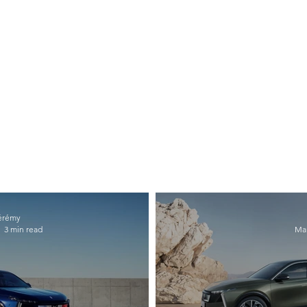
érémy
3 min read
Mar