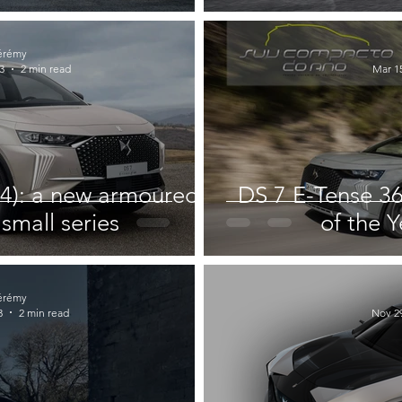
érémy
3
2 min read
Mar 15
4): a new armoured
DS 7 E-Tense 3
 small series
of the Y
érémy
3
2 min read
Nov 29