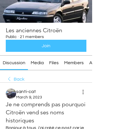
Les anciennes Citroën
Public
·
21 members
Join
Discussion
Media
Files
Members
About
Back
santi-cat
March 9, 2023
Je ne comprends pas pourquoi
Citroën vend ses noms
historiques
Bonjour à tous, j'ai créé ce post car je 