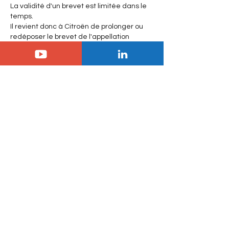
La validité d'un brevet est limitée dans le 
temps.
Il revient donc à Citroën de prolonger ou 
redéposer le brevet de l'appellation 
voulue.
Comme ils l'ont fait pour DS (cédé ensuite 
à la marque "fille" du même nom) et 
probablement 2 CV (en même temps si ce 
n'est pas le cas, bon courage au 
constructeur suffisamment stupide pour 
imaginer s'attirer des clients avec un tel 
plagiat).
Like
Show more comments
About
Le sanctuaire du patrimoine
mécanique et historique de la ma
...
Read more