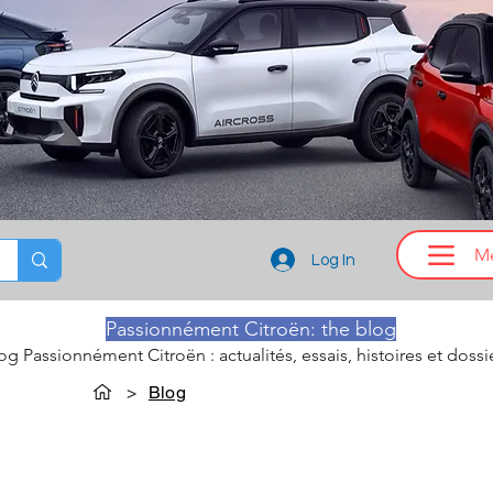
M
Log In
Passionnément Citroën: the blog
log Passionnément Citroën : actualités, essais, histoires et dossi
>
Blog