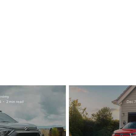
érémy
4
2 min read
Dec 7