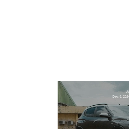
J
Dec 8, 202